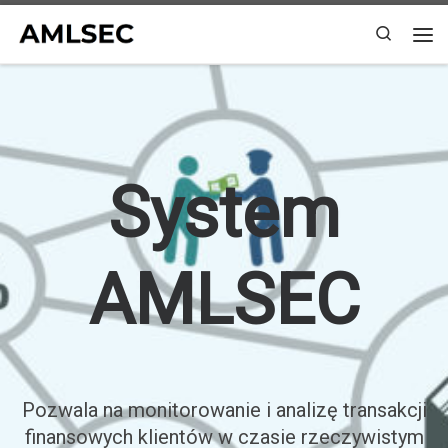
Przejdź do treści
Search
Me
System
AMLSEC
Pozwala na monitorowanie i analizę transakcji
finansowych klientów w czasie rzeczywistym